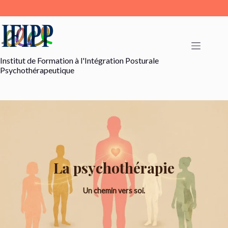
Passer
au
contenu
Institut de Formation à l'Intégration Posturale
Psychothérapeutique
La psychothérapie
Un chemin vers soi.