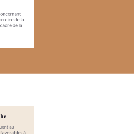
concernant
xercice de la
 cadre de la
che
uent au
 favorables à