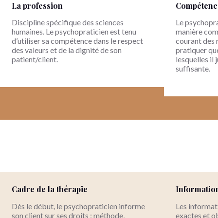
La profession
Compétence
Discipline spécifique des sciences
Le psychopra
humaines. Le psychopraticien est tenu
manière comp
d’utiliser sa compétence dans le respect
courant des 
des valeurs et de la dignité de son
pratiquer qu
patient/client.
lesquelles il
suffisante.
Cadre de la thérapie
Informatio
Dès le début, le psychopraticien informe
Les informat
son client sur ses droits : méthode,
exactes et ob